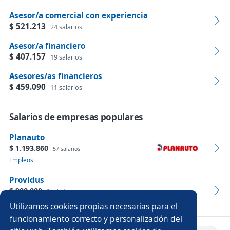
Asesor/a comercial con experiencia
$ 521.213
24 salarios
Asesor/a financiero
$ 407.157
19 salarios
Asesores/as financieros
$ 459.090
11 salarios
Salarios de empresas populares
Planauto
$ 1.193.860
57 salarios
Empleos
Providus
$ 900.000
8 salarios
Empleos
Utilizamos cookies propias necesarias para el
funcionamiento correcto y personalización del