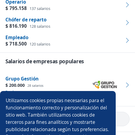
Operario
$ 795.158
137 salarios
Chófer de reparto
$ 816.190
128 salarios
Empleado
$ 718.500
120 salarios
Salarios de empresas populares
Grupo Gestión
$ 200.000
28 salarios
Empleos
Utilizamos cookies propias necesarias para el
funcionamiento correcto y personalización del
sitio web. También utilizamos cookies de
Volver a inicio
terceros para fines analíticos y mostrarte
publicidad relacionada según tus preferencias.