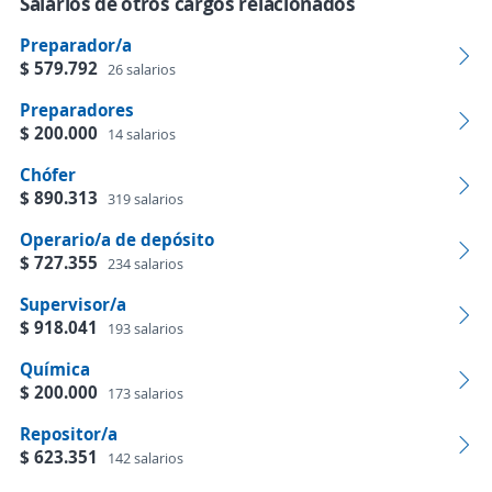
Salarios de otros cargos relacionados
Preparador/a
$ 579.792
26 salarios
Preparadores
$ 200.000
14 salarios
Chófer
$ 890.313
319 salarios
Operario/a de depósito
$ 727.355
234 salarios
Supervisor/a
$ 918.041
193 salarios
Química
$ 200.000
173 salarios
Repositor/a
$ 623.351
142 salarios