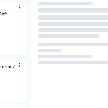
Ref:
erior /