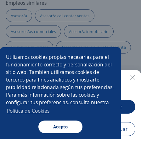
Empleos similares
Asesor/a
Asesor/a call center ventas
Asesores/as comerciales
Asesor/a inmobiliario
Ejecutivos de ventas
Asesor/a comercial punto de venta
Utilizamos cookies propias necesarias para el
Analista contable
Analista de compras
funcionamiento correcto y personalización del
sitio web. También utilizamos cookies de
Asesor/a de ventas
Vendedor/a puerta a puerta
terceros para fines analíticos y mostrarte
publicidad relacionada según tus preferencias.
Buscar es más fácil en la app
Para más información sobre las cookies y
Vendedor/a
Asesor/a comercial freelance
configurar tus preferencias, consulta nuestra
CT App
Abrir
Promotor/a asesor de venta
Asesor comercial
Política de Cookies
Asesor/a telefónico
Acepto
Navegador
Continuar
Buscar
Postulaciones
Avisos
Favoritos
Menú