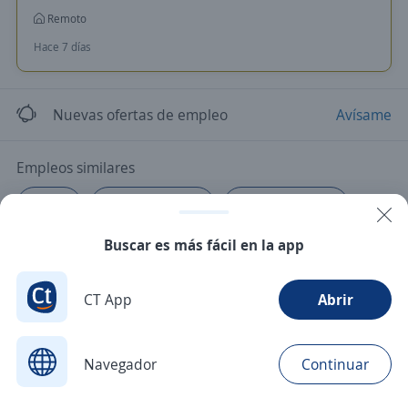
Remoto
Hace 7 días
Nuevas ofertas de empleo
Avísame
Empleos similares
Chófer
Chófer de camión
Chófer de reparto
Buscar es más fácil en la app
CT App
Abrir
Navegador
Continuar
Buscar
Postulaciones
Avisos
Favoritos
Menú