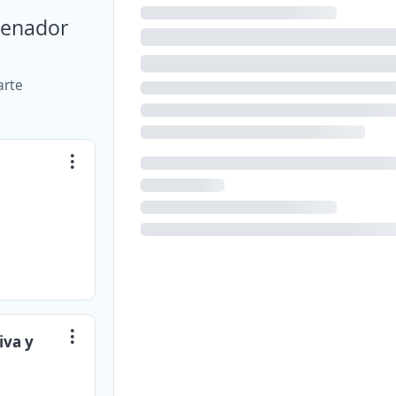
isenador
arte
iva y