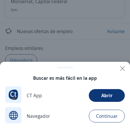
Monserrat, Capital Federal
Ayer
Nuevas ofertas de empleo
Avísame
Empleos similares
Elaborador/a
Buscar es más fácil en la app
CT App
Abrir
Navegador
Continuar
Buscar
Postulaciones
Avisos
Favoritos
Menú