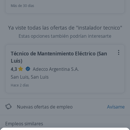
Más de 30 días
Ya viste todas las ofertas de "instalador tecnico"
Estas opciones también podrían interesarte
Técnico de Mantenimiento Eléctrico (San
Luis)
4,3
Adecco Argentina S.A.
San Luis, San Luis
Hace 2 días
Nuevas ofertas de empleo
Avísame
Empleos similares