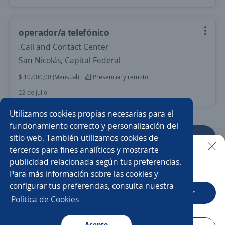
operador/a telefónico
.Call and Contact Center
San Nicolás, Capital Federal
$ 10.000,00 (Mensual)
Presencial y remoto
22 de julio
Utilizamos cookies propias necesarias para el
funcionamiento correcto y personalización del
sitio web. También utilizamos cookies de
Anterior
Siguiente
terceros para fines analíticos y mostrarte
publicidad relacionada según tus preferencias.
Buscar es más fácil en la app
Para más información sobre las cookies y
Nuevas ofertas de empleo
Avísame
configurar tus preferencias, consulta nuestra
CT App
Abrir
Política de Cookies
Empleos similares
Teleoperador/a
Acepto