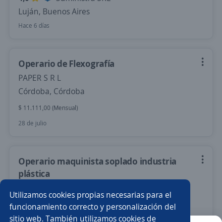
Luján, Buenos Aires
Hace 6 días
Operario de Flexografía
PAPER S R L
Córdoba, Córdoba
$ 11.111,00 (Mensual)
28 de julio
Operario maquinista soplado industria
plástica
Electron Plast S.A.
Utilizamos cookies propias necesarias para el
Lanús, Buenos Aires-GBA
funcionamiento correcto y personalización del
sitio web. También utilizamos cookies de
$ 1.100.000,00 (Mensual)