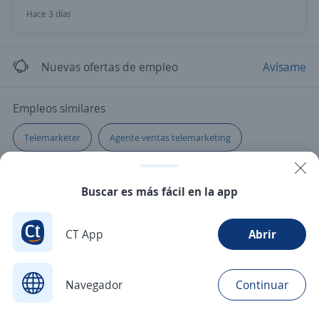
Hace 3 días
Nuevas ofertas de empleo
Avísame
Empleos similares
Telemarketer
Agente ventas telemarketing
Buscar es más fácil en la app
CT App
Abrir
Navegador
Continuar
Buscar
Postulaciones
Avisos
Favoritos
Menú