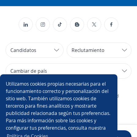
Candidatos
Reclutamiento
Cambiar de país
Utilizamos cookies propias necesarias para el
Copyright 2014 - 2026 DGNET LTD.
funcionamiento correcto y personalización del
¿Quiénes somos?
/
Aviso legal
/
privacidad
sitio web. También utilizamos cookies de
terceros para fines analíticos y mostrarte
publicidad relacionada según tus preferencias.
Para más información sobre las cookies y
configurar tus preferencias, consulta nuestra
Política de Cookies