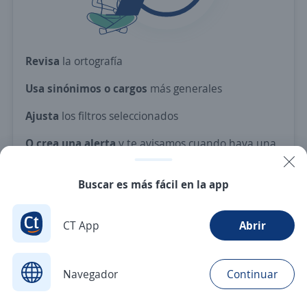
Revisa
la ortografía
Usa sinónimos o cargos
más generales
Ajusta
los filtros seleccionados
O crea una alerta
y te avisamos cuando haya una
vacante con tus criterios
Buscar es más fácil en la app
Nuevas ofertas de empleo
Avísame
CT App
Abrir
Navegador
Continuar
Buscar
Postulaciones
Avisos
Favoritos
Menú