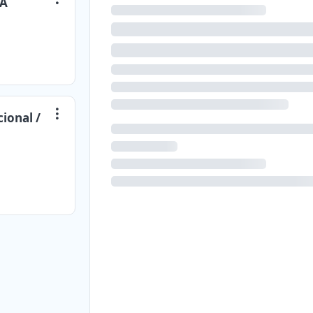
BA
ional /