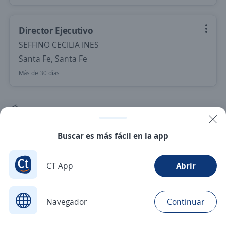
Director Ejecutivo
SEFFINO CECILIA INES
Santa Fe, Santa Fe
Más de 30 días
Nuevas ofertas de empleo
Avísame
Buscar es más fácil en la app
Empleos similares
Gerente general
CT App
Abrir
Navegador
Continuar
Buscar
Postulaciones
Avisos
Favoritos
Menú