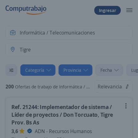
Ingresar
Categoría
Provincia
Fecha
Lug
200
Relevancia
Ofertas de trabajo de Informática / Telecomunicaciones en Tigre, Buenos Aires-GBA
Ref. 21244: Implementador de sistema /
Líder de proyectos / Don Torcuato, Tigre
Prov. Bs As
3,6
ADN - Recursos Humanos