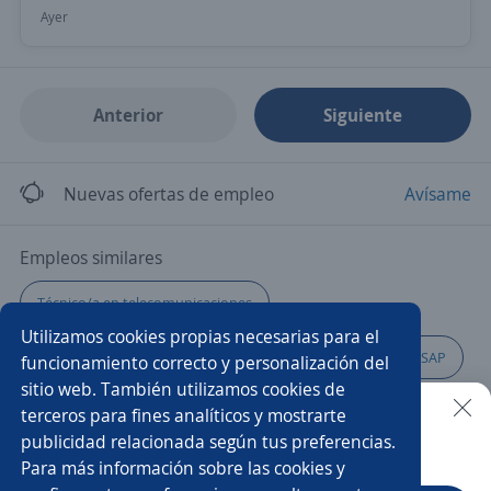
Ayer
Anterior
Siguiente
Nuevas ofertas de empleo
Avísame
Empleos similares
Técnico/a en telecomunicaciones
Utilizamos cookies propias necesarias para el
Ingeniero/a de proyectos
Técnico/a
Consultor SAP
funcionamiento correcto y personalización del
sitio web. También utilizamos cookies de
Consultores SAP
Consultor/a
Desarrollos
terceros para fines analíticos y mostrarte
publicidad relacionada según tus preferencias.
Buscar es más fácil en la app
Para más información sobre las cookies y
Engineer
Desarrollador/a
Analista funcional