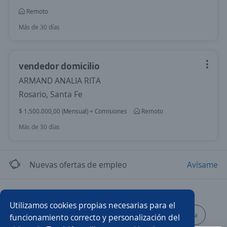
Remoto
Más de 30 días
vendedor domicilio
ARMAND ANALIA RITA
Rosario, Santa Fe
$ 1.500.000,00 (Mensual) + Comisiones
Remoto
Más de 30 días
Nuevas ofertas de empleo
Avísame
Empleos similares
Utilizamos cookies propias necesarias para el
Pastelero/a
Encargado/a de cocina
Almacenista
funcionamiento correcto y personalización del