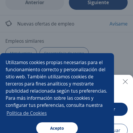
Anterior
Siguiente
Nuevas ofertas de empleo
Avísame
Empleos similares
Metalurgista
Encargado/a de cocina
Utilizamos cookies propias necesarias para el
Técnico/a electromecánico
Responsables
funcionamiento correcto y personalización del
sitio web. También utilizamos cookies de
Operario/a de producción
Control de calidad
terceros para fines analíticos y mostrarte
publicidad relacionada según tus preferencias.
Buscar es más fácil en la app
Para más información sobre las cookies y
Soldador/a mig
Producción
Metalúrgica
configurar tus preferencias, consulta nuestra
CT App
Abrir
Técnico/a químico
Almacenista
Pastelero/a
Política de Cookies
Soldador/a
Gerente de producción
Plegador/a
Acepto
Navegador
Continuar