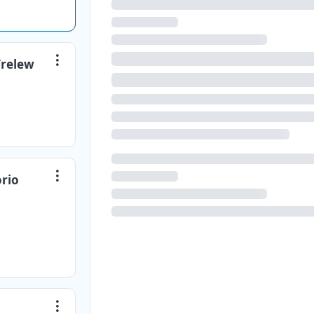
Trelew
orio