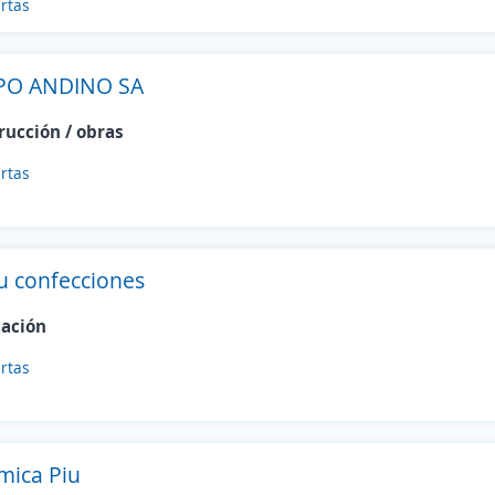
rtas
PO ANDINO SA
rucción / obras
rtas
u confecciones
cación
rtas
mica Piu