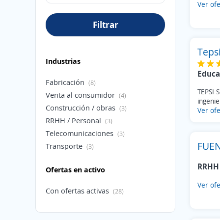
Ver ofe
Filtrar
Tepsi
Industrias
Educa
Fabricación
(8)
TEPSI S
Venta al consumidor
(4)
ingenie
Construcción / obras
(3)
Ver ofe
RRHH / Personal
(3)
Telecomunicaciones
(3)
FUEN
Transporte
(3)
Publicidad / RRPP
(2)
RRHH 
Ofertas en activo
Agricultura / Pesca / Ganadería
(2)
Educación
Ver ofe
(2)
Con ofertas activas
(28)
Servicios Profesionales
(2)
Salud / Medicina
(1)