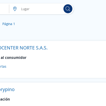
Página 1
CENTER NORTE S.A.S.
 al consumidor
rtas
orypino
cación