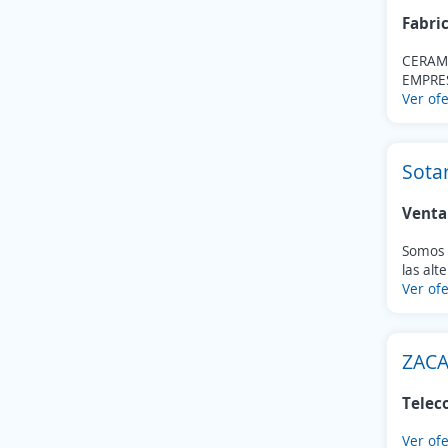
Fabri
CERAM
EMPRE
Ver ofe
Sota
Venta
Somos 
las alt
Ver ofe
ZAC
Telec
Ver ofe