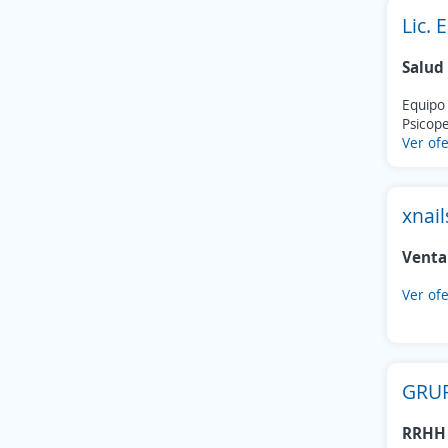
Venta al por mayor
(1)
Lic. 
Salud
Equipo 
Psicope
Ver ofe
xnai
Venta
Ver ofe
GRUP
RRHH 