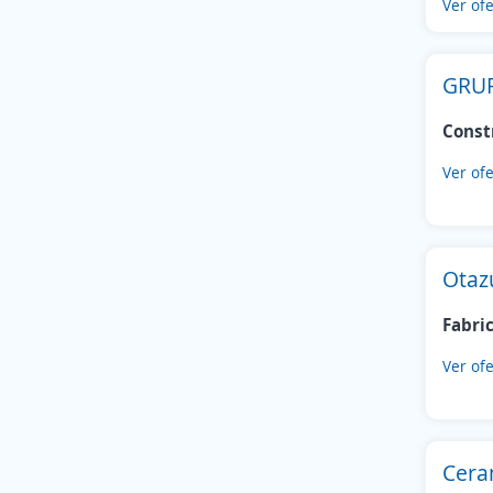
Ver ofe
GRU
Const
Ver ofe
Otaz
Fabri
Ver ofe
Cera