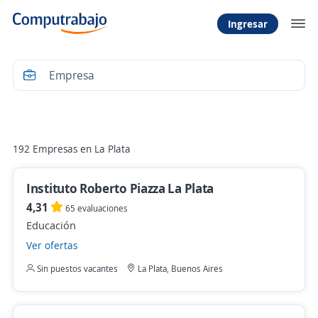
Ingresar
Filtrar
192 Empresas en La Plata
Instituto Roberto Piazza La Plata
4,31
65 evaluaciones
Educación
Ver ofertas
Sin puestos vacantes
La Plata, Buenos Aires