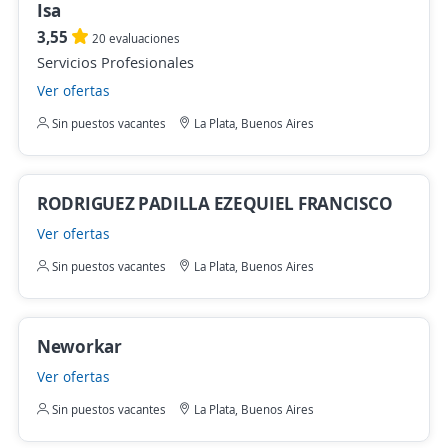
Isa
3,55
20 evaluaciones
Servicios Profesionales
Ver ofertas
Sin puestos vacantes
La Plata, Buenos Aires
RODRIGUEZ PADILLA EZEQUIEL FRANCISCO
Ver ofertas
Sin puestos vacantes
La Plata, Buenos Aires
Neworkar
Ver ofertas
Sin puestos vacantes
La Plata, Buenos Aires