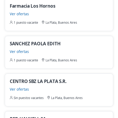
Farmacia Los Hornos
Ver ofertas
1 puesto vacante
La Plata, Buenos Aires
SANCHEZ PAOLA EDITH
Ver ofertas
1 puesto vacante
La Plata, Buenos Aires
CENTRO SBZ LA PLATA S.R.
Ver ofertas
Sin puestos vacantes
La Plata, Buenos Aires