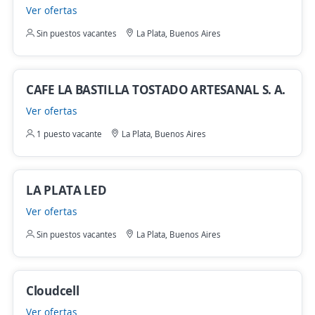
Ver ofertas
Sin puestos vacantes
La Plata, Buenos Aires
CAFE LA BASTILLA TOSTADO ARTESANAL S. A.
Ver ofertas
1 puesto vacante
La Plata, Buenos Aires
LA PLATA LED
Ver ofertas
Sin puestos vacantes
La Plata, Buenos Aires
Cloudcell
Ver ofertas