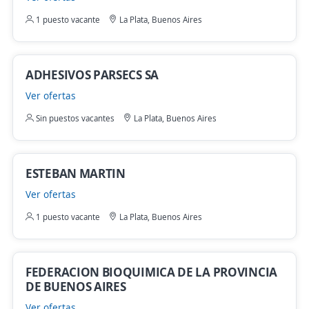
1 puesto vacante
La Plata, Buenos Aires
ADHESIVOS PARSECS SA
Ver ofertas
Sin puestos vacantes
La Plata, Buenos Aires
ESTEBAN MARTIN
Ver ofertas
1 puesto vacante
La Plata, Buenos Aires
FEDERACION BIOQUIMICA DE LA PROVINCIA
DE BUENOS AIRES
Ver ofertas