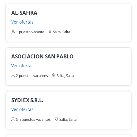
AL-SAFIRA
Ver ofertas
1 puesto vacante
Salta, Salta
ASOCIACION SAN PABLO
Ver ofertas
2 puestos vacantes
Salta, Salta
SYDIEX S.R.L.
Ver ofertas
Sin puestos vacantes
Salta, Salta