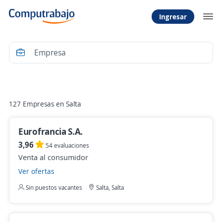
Ingresar
Filtrar
127 Empresas en Salta
Eurofrancia S.A.
3,96
54 evaluaciones
Venta al consumidor
Ver ofertas
Sin puestos vacantes
Salta, Salta