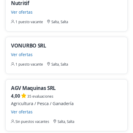
Nutritif
Ver ofertas
1 puesto vacante
Salta, Salta
VONURBO SRL
Ver ofertas
1 puesto vacante
Salta, Salta
AGV Maquinas SRL
4,00
35 evaluaciones
Agricultura / Pesca / Ganadería
Ver ofertas
Sin puestos vacantes
Salta, Salta