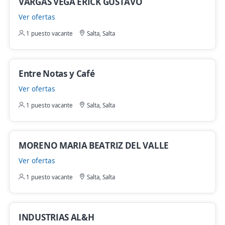
VARGAS VEGA ERICK GUSTAVO
Ver ofertas
1 puesto vacante
Salta, Salta
Entre Notas y Café
Ver ofertas
1 puesto vacante
Salta, Salta
MORENO MARIA BEATRIZ DEL VALLE
Ver ofertas
1 puesto vacante
Salta, Salta
INDUSTRIAS AL&H