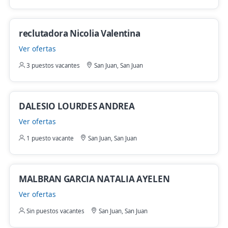
reclutadora Nicolia Valentina
Ver ofertas
3 puestos vacantes
San Juan, San Juan
DALESIO LOURDES ANDREA
Ver ofertas
1 puesto vacante
San Juan, San Juan
MALBRAN GARCIA NATALIA AYELEN
Ver ofertas
Sin puestos vacantes
San Juan, San Juan