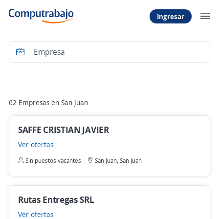
Ingresar
Filtrar
62 Empresas en San Juan
SAFFE CRISTIAN JAVIER
Ver ofertas
Sin puestos vacantes
San Juan, San Juan
Rutas Entregas SRL
Ver ofertas