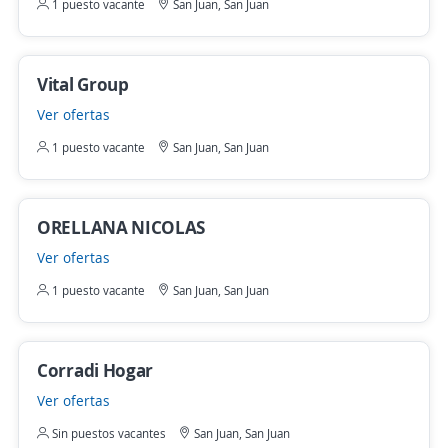
1 puesto vacante
San Juan, San Juan
Vital Group
Ver ofertas
1 puesto vacante
San Juan, San Juan
ORELLANA NICOLAS
Ver ofertas
1 puesto vacante
San Juan, San Juan
Corradi Hogar
Ver ofertas
Sin puestos vacantes
San Juan, San Juan