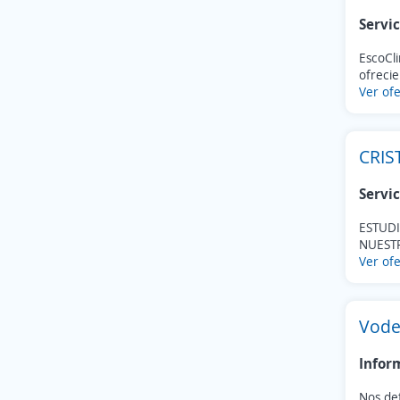
Servic
EscoCli
ofrecie
Ver ofe
CRIS
Servic
ESTUD
NUESTR
Ver ofe
Vode
Infor
Nos de