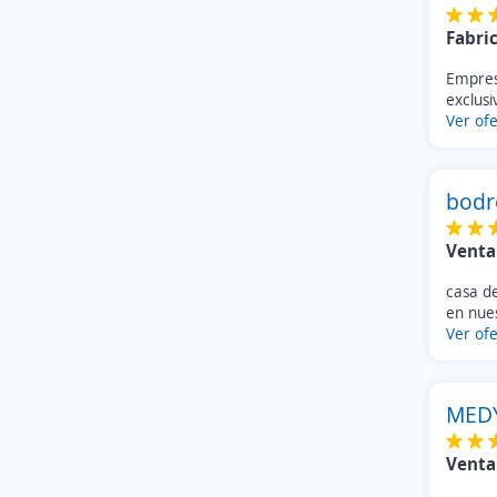
Arroyo Seco
(3)
Fabri
Piñero
(3)
San Carlos Centro
(3)
Empresa
San Fco. de Santa Fé
exclusi
(3)
Ver ofe
San Justo
(3)
Cañada de Gómez
(2)
Carcarañá
(2)
bodr
Esperanza
(2)
Ituzaingó
(2)
Venta
López
(2)
casa d
Recreo
(2)
en nues
Rufino
(2)
Ver ofe
Sunchales
(2)
Timbúes
(2)
MED
Caseros
(2)
Avellaneda
(1)
Venta
Calchaquí
(1)