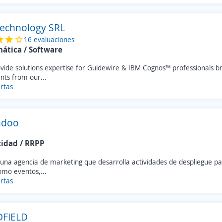
Technology SRL
16 evaluaciones
mática / Software
ide solutions expertise for Guidewire & IBM Cognos™ professionals bri
ents from our...
rtas
adoo
cidad / RRPP
una agencia de marketing que desarrolla actividades de despliegue p
omo eventos,...
rtas
FIELD