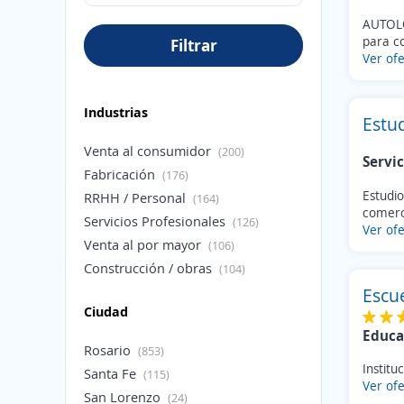
AUTOLO
para co
Filtrar
Ver ofe
Industrias
Estu
Venta al consumidor
(200)
Servic
Fabricación
(176)
Estudio
RRHH / Personal
(164)
comerci
Servicios Profesionales
(126)
Ver ofe
Venta al por mayor
(106)
Construcción / obras
(104)
Salud / Medicina
Escu
(64)
Ciudad
Transporte
(46)
Educa
Hostelería / Turismo
(39)
Rosario
(853)
Informática / Software
(28)
Institu
Santa Fe
(115)
Telecomunicaciones
Ver ofe
(25)
San Lorenzo
(24)