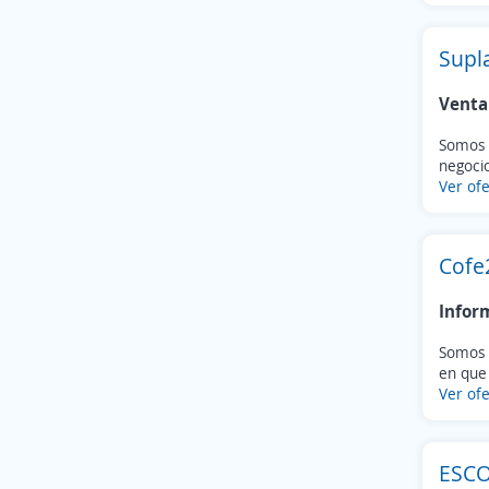
Suardi
(1)
Totoras
(1)
Supl
Villa Constitución
(1)
Villa Minetti
(1)
Venta
Villa Trinidad
(1)
La Capital
(1)
Somos 
negocio
Ver ofe
Cofe
Infor
Somos 
en que 
Ver ofe
ESCO