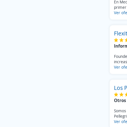
Cañada Rosquín
En Med
(1)
primer 
Carlos Pellegrini
(1)
Ver ofe
Ceres
(1)
Diego de Alvear
(1)
Empalme Villa Constitucion
(1)
Flexi
Franck
(1)
Infor
Fray Luis Beltrán
(1)
Gálvez
(1)
Founded
Laguna Paiva
(1)
increas
Ver ofe
Las Rosas
(1)
Máximo Paz
(1)
Pujato
(1)
Los P
Salto Grande
(1)
San Agustín
(1)
Otros
San Genaro
(1)
Somos u
Sastre
(1)
Pellegr
Soldini
(1)
Ver ofe