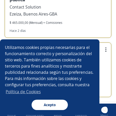
Contact Solution
Ezeiza, Buenos Aires-GBA
$ 465.000,00 (Mensual) + Comisiones
Hace 2 días
Utilizamos cookies propias necesarias para el
Empleo destacado
funcionamiento correcto y personalización del
Líder de Equipo F2F Diálogo Directo Sr.
sitio web. También utilizamos cookies de
terceros para fines analíticos y mostrarte
Contact Solution
publicidad relacionada según tus preferencias.
Martínez, Buenos Aires-GBA
Para más información sobre las cookies y
$ 697.000,00 (Mensual)
configurar tus preferencias, consulta nuestra
Hace 2 días
Política de Cookies
Acepto
Nuevas ofertas de empleo
Avísame
Buscar
Postulaciones
Avisos
Favoritos
Menú