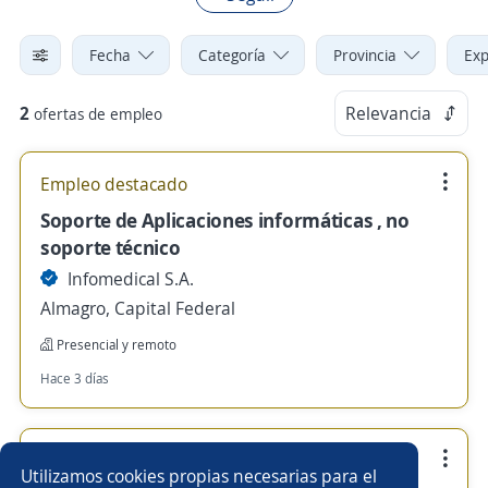
Fecha
Categoría
Provincia
Exp
2
Relevancia
ofertas de empleo
Empleo destacado
Soporte de Aplicaciones informáticas , no
soporte técnico
Infomedical S.A.
Almagro, Capital Federal
Presencial y remoto
Hace 3 días
Empleo destacado
Utilizamos cookies propias necesarias para el