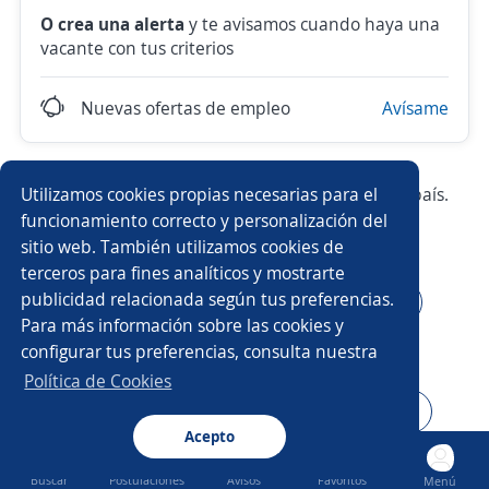
O crea una alerta
y te avisamos cuando haya una
vacante con tus criterios
Nuevas ofertas de empleo
Avísame
Utilizamos cookies propias necesarias para el
Prueba con los empleos más demandados del país.
funcionamiento correcto y personalización del
sitio web. También utilizamos cookies de
Vendedor/a
Asesor/a comercial
terceros para fines analíticos y mostrarte
publicidad relacionada según tus preferencias.
Ejecutivo/a comercial
Técnico/a de mantenimiento
Para más información sobre las cookies y
configurar tus preferencias, consulta nuestra
Elaborador/a
Operario/a
Almacenista
Política de Cookies
Técnico/a
Administrativo/a
Atención al cliente
Acepto
Buscar
Postulaciones
Avisos
Favoritos
Menú