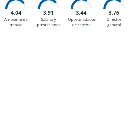
4,04
3,91
3,44
3,76
Ambiente de
Salario y
Oportunidades
Director
trabajo
prestaciones
de carrera
general