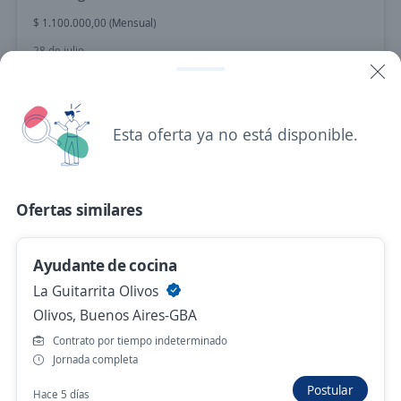
$ 1.100.000,00 (Mensual)
28 de julio
Ayudante de cocina
Esta oferta ya no está disponible.
Consultora Workfinder
Merlo, Buenos Aires-GBA
23 de julio
Ofertas similares
Ayudante de cocina
Ayudante de cocina
CELISÉ
La Guitarrita Olivos
Ramos Mejía, Buenos Aires-GBA
Olivos, Buenos Aires-GBA
10 de julio
Contrato por tiempo indeterminado
Jornada completa
Postular
Hace 5 días