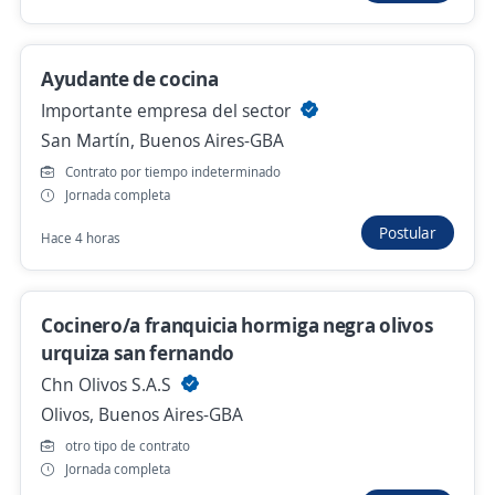
Ayudante de Cocina
REHAB CENTER
Beccar, Buenos Aires-GBA
Ayudante de cocina
$ 1.320.000,00 (Mensual)
Importante empresa del sector
San Martín, Buenos Aires-GBA
Más de 30 días
Contrato por tiempo indeterminado
Jornada completa
bachero/a
Postular
Hace 4 horas
LA TACUARITA
Villa Ballester, Buenos Aires-GBA
Cocinero/a franquicia hormiga negra olivos
$ 900.000,00 (Mensual)
urquiza san fernando
Más de 30 días
Chn Olivos S.A.S
Olivos, Buenos Aires-GBA
ayudante de cocina
otro tipo de contrato
Jornada completa
Exquisito Lunchtime