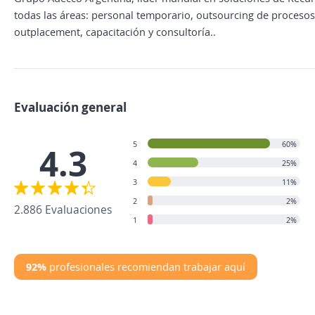
todas las áreas: personal temporario, outsourcing de procesos
outplacement, capacitación y consultoría..
Evaluación general
5
60%
4.3
4
25%
3
11%
2
2%
2.886 Evaluaciones
1
2%
92%
profesionales recomiendan trabajar aquí