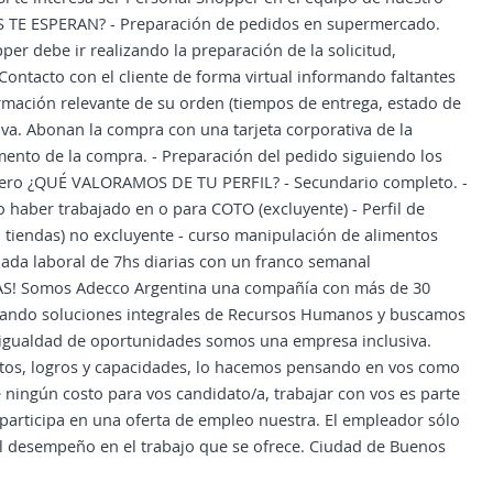
ÍOS TE ESPERAN? - Preparación de pedidos en supermercado.
per debe ir realizando la preparación de la solicitud,
Contacto con el cliente de forma virtual informando faltantes
ormación relevante de su orden (tiempos de entrega, estado de
tiva. Abonan la compra con una tarjeta corporativa de la
omento de la compra. - Preparación del pedido siguiendo los
endero ¿QUÉ VALORAMOS DE TU PERFIL? - Secundario completo. -
 haber trabajado en o para COTO (excluyente) - Perfil de
en tiendas) no excluyente - curso manipulación de alimentos
ada laboral de 7hs diarias con un franco semanal
! Somos Adecco Argentina una compañía con más de 30
ndando soluciones integrales de Recursos Humanos y buscamos
 igualdad de oportunidades somos una empresa inclusiva.
itos, logros y capacidades, lo hacemos pensando en vos como
 ningún costo para vos candidato/a, trabajar con vos es parte
participa en una oferta de empleo nuestra. El empleador sólo
 el desempeño en el trabajo que se ofrece. Ciudad de Buenos