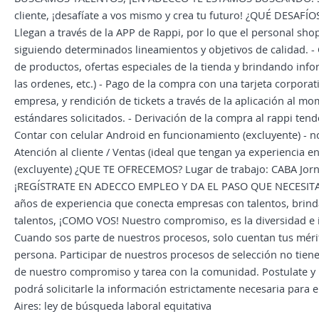
cliente, ¡desafíate a vos mismo y crea tu futuro! ¿QUÉ DESAF
Llegan a través de la APP de Rappi, por lo que el personal shop
siguiendo determinados lineamientos y objetivos de calidad. - 
de productos, ofertas especiales de la tienda y brindando inf
las ordenes, etc.) - Pago de la compra con una tarjeta corpora
empresa, y rendición de tickets a través de la aplicación al m
estándares solicitados. - Derivación de la compra al rappi t
Contar con celular Android en funcionamiento (excluyente) - no
Atención al cliente / Ventas (ideal que tengan ya experiencia 
(excluyente) ¿QUE TE OFRECEMOS? Lugar de trabajo: CABA Jorn
¡REGÍSTRATE EN ADECCO EMPLEO Y DA EL PASO QUE NECESITAS
años de experiencia que conecta empresas con talentos, bri
talentos, ¡COMO VOS! Nuestro compromiso, es la diversidad e
Cuando sos parte de nuestros procesos, solo cuentan tus mér
persona. Participar de nuestros procesos de selección no tiene
de nuestro compromiso y tarea con la comunidad. Postulate y 
podrá solicitarle la información estrictamente necesaria para
Aires: ley de búsqueda laboral equitativa