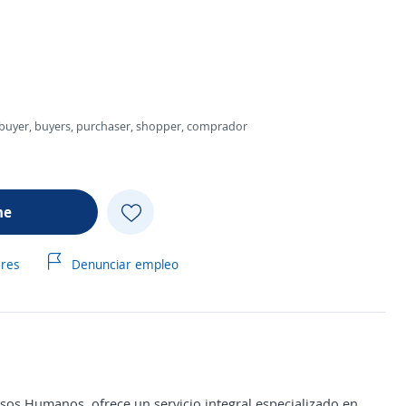
, buyer, buyers, purchaser, shopper, comprador
me
ares
Denunciar empleo
sos Humanos, ofrece un servicio integral especializado en