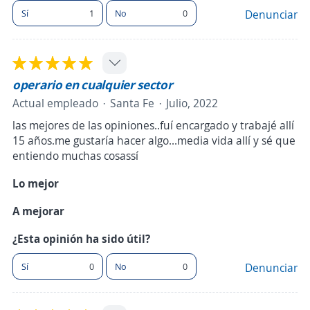
Sí
1
No
0
Denunciar
operario en cualquier sector
Actual empleado
Santa Fe
Julio, 2022
las mejores de las opiniones..fuí encargado y trabajé allí
15 años.me gustaría hacer algo...media vida allí y sé que
entiendo muchas cosassí
Lo mejor
A mejorar
¿Esta opinión ha sido útil?
Sí
0
No
0
Denunciar