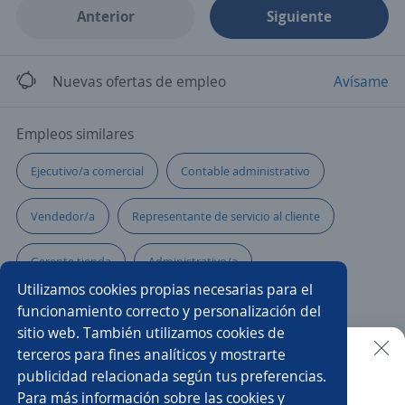
Anterior
Siguiente
Nuevas ofertas de empleo
Avísame
Empleos similares
Ejecutivo/a comercial
Contable administrativo
Vendedor/a
Representante de servicio al cliente
Gerente tienda
Administrativo/a
Utilizamos cookies propias necesarias para el
Asesor/a inmobiliario
Administrativo seguros
funcionamiento correcto y personalización del
sitio web. También utilizamos cookies de
Analista de compras
Administrativo ventas
terceros para fines analíticos y mostrarte
publicidad relacionada según tus preferencias.
Buscar es más fácil en la app
Para más información sobre las cookies y
Administrativo comercial
Asesor/a comercial