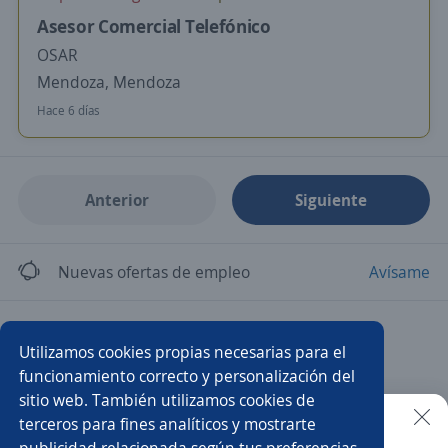
Asesor Comercial Telefónico
OSAR
Mendoza, Mendoza
Hace 6 días
Anterior
Siguiente
Nuevas ofertas de empleo
Avísame
Empleos similares
Utilizamos cookies propias necesarias para el
Agente ventas telemarketing
Call center
funcionamiento correcto y personalización del
sitio web. También utilizamos cookies de
Vendedor telefonía
Representante de servicio al cliente
terceros para fines analíticos y mostrarte
publicidad relacionada según tus preferencias.