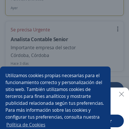
Ayer
Se precisa Urgente
Analista Contable Senior
Importante empresa del sector
Córdoba, Córdoba
Hace 3 días
Utilizamos cookies propias necesarias para el
funcionamiento correcto y personalización del
sitio web. También utilizamos cookies de
Anterior
Siguiente
terceros para fines analíticos y mostrarte
publicidad relacionada según tus preferencias.
Buscar es más fácil en la app
Para más información sobre las cookies y
Nuevas ofertas de empleo
Avísame
configurar tus preferencias, consulta nuestra
CT App
Abrir
Política de Cookies
Empleos similares