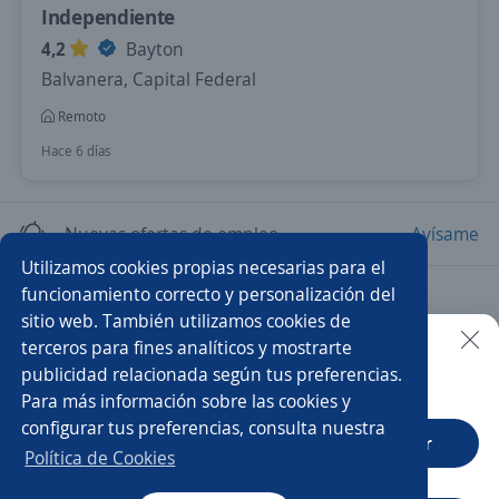
Independiente
4,2
Bayton
Balvanera, Capital Federal
Remoto
Hace 6 días
Nuevas ofertas de empleo
Avísame
Utilizamos cookies propias necesarias para el
funcionamiento correcto y personalización del
Empleos similares
sitio web. También utilizamos cookies de
Analista de cobranzas
Analista de impuestos
terceros para fines analíticos y mostrarte
publicidad relacionada según tus preferencias.
Buscar es más fácil en la app
Para más información sobre las cookies y
Especialista en contabilidad
configurar tus preferencias, consulta nuestra
CT App
Abrir
Analista contable administrativo
Política de Cookies