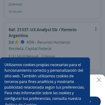
Remoto
20 de julio
Ref. 21337: UX Analyst SSr / Remoto
Argentina
3,6
ADN - Recursos Humanos
Recoleta, Capital Federal
$ 131.343,00 (Mensual)
Remoto
Hace 7 días
Utilizamos cookies propias necesarias para el
funcionamiento correcto y personalización del
sitio web. También utilizamos cookies de
Nuevas ofertas de empleo
Avísame
terceros para fines analíticos y mostrarte
publicidad relacionada según tus preferencias.
Buscar es más fácil en la app
Para más información sobre las cookies y
Empleos similares
configurar tus preferencias, consulta nuestra
CT App
Abrir
Asesor/a inmobiliario
Asesor/a comercial
Política de Cookies