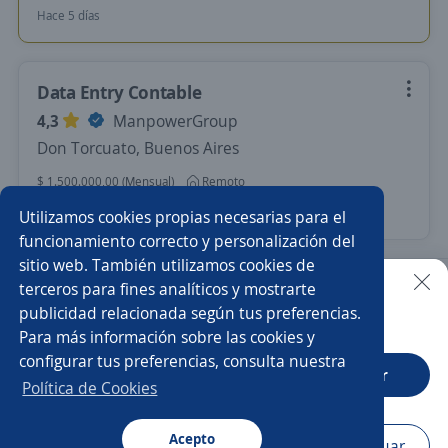
Hace 5 días
Data Entry Contable
4,3
ManpowerGroup
Don Torcuato, Buenos Aires
$ 1.500.000,00 (Mensual)
Remoto
Hace 2 días
Utilizamos cookies propias necesarias para el
funcionamiento correcto y personalización del
sitio web. También utilizamos cookies de
Nuevas ofertas de empleo
Avísame
terceros para fines analíticos y mostrarte
publicidad relacionada según tus preferencias.
Buscar es más fácil en la app
Para más información sobre las cookies y
Empleos similares
configurar tus preferencias, consulta nuestra
CT App
Abrir
Auxiliar administrativo/a
Asistente/a contable
Política de Cookies
Auxiliar contable y administrativo
Auxiliar contable
Acepto
Navegador
Continuar