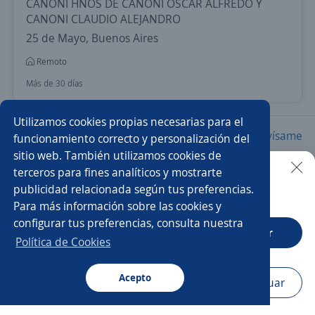
CANONI HNOS DE CANONI OSCAR ALFREDO Y
CANONI CLAUDIO ALEJANDRO
25 de Mayo, Buenos Aires
Remoto
Más de 30 días
Utilizamos cookies propias necesarias para el
Nuevas ofertas de empleo
Avísame
funcionamiento correcto y personalización del
sitio web. También utilizamos cookies de
terceros para fines analíticos y mostrarte
Empleos similares
publicidad relacionada según tus preferencias.
Buscar es más fácil en la app
Para más información sobre las cookies y
Analista de administración de personal
Administrativo/a
configurar tus preferencias, consulta nuestra
CT App
Abrir
Recolector/a
Auxiliar administrativo/a
Política de Cookies
Auxiliar contable y administrativo
Acepto
Navegador
Continuar
Buscar
Postulaciones
Avisos
Favoritos
Menú