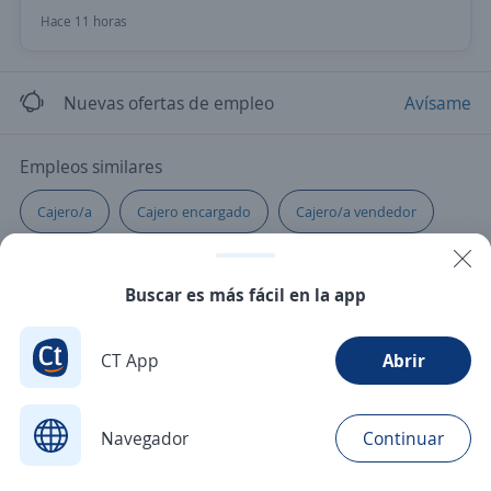
Hace 11 horas
Nuevas ofertas de empleo
Avísame
Empleos similares
Cajero/a
Cajero encargado
Cajero/a vendedor
Cajero/a repositor
Responsable de crédito y cobranza
Buscar es más fácil en la app
Cajero administrativo
Cajero multifuncional
CT App
Abrir
Navegador
Continuar
Buscar
Postulaciones
Avisos
Favoritos
Menú