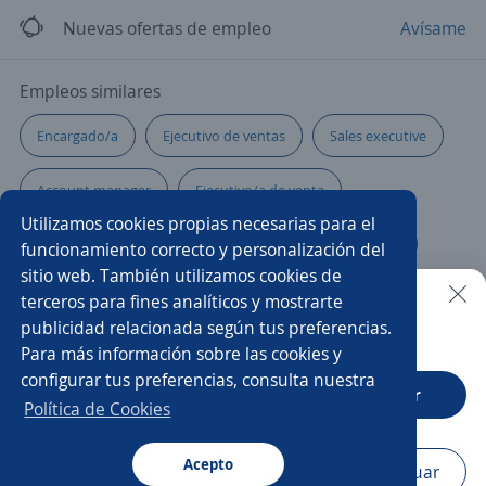
Nuevas ofertas de empleo
Avísame
Empleos similares
Encargado/a
Ejecutivo de ventas
Sales executive
Account manager
Ejecutivo/a de venta
Utilizamos cookies propias necesarias para el
Comercial responsable zona
Ejecutivo/a financiero
funcionamiento correcto y personalización del
sitio web. También utilizamos cookies de
Ejecutivo/a comercial
Coordinador/a de ventas
terceros para fines analíticos y mostrarte
publicidad relacionada según tus preferencias.
Buscar es más fácil en la app
Para más información sobre las cookies y
Gerente tienda
Supervisor/a de ventas
Ejecutivo/a
configurar tus preferencias, consulta nuestra
CT App
Abrir
Community manager
Gerente comercial
Política de Cookies
Desarrollos
Acepto
Navegador
Continuar