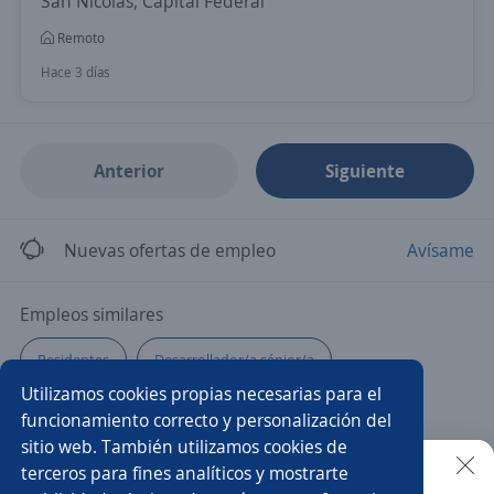
San Nicolás, Capital Federal
Remoto
Hace 3 días
Anterior
Siguiente
Nuevas ofertas de empleo
Avísame
Empleos similares
Residentes
Desarrollador/a sénior/a
Utilizamos cookies propias necesarias para el
Técnico informático
Desarrollador C#
funcionamiento correcto y personalización del
sitio web. También utilizamos cookies de
Programador cnc
Developer
Técnicos electrónicos
terceros para fines analíticos y mostrarte