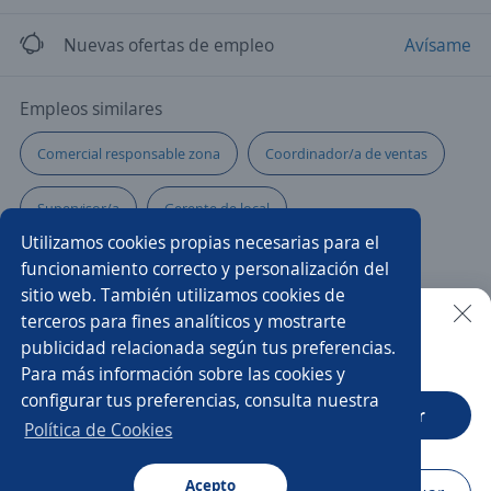
Nuevas ofertas de empleo
Avísame
Empleos similares
Comercial responsable zona
Coordinador/a de ventas
Supervisor/a
Gerente de local
Utilizamos cookies propias necesarias para el
Ejecutivo/a comercial
Community manager
funcionamiento correcto y personalización del
sitio web. También utilizamos cookies de
Account manager
Gerente de sucursal
Ejecutivo/a
terceros para fines analíticos y mostrarte
publicidad relacionada según tus preferencias.
Buscar es más fácil en la app
Para más información sobre las cookies y
Gerente de compras
Responsables
Vendedor/a
configurar tus preferencias, consulta nuestra
CT App
Abrir
Gerente comercial
Supervisor/a de ventas
Política de Cookies
Gerentes de ventas comercial
Acepto