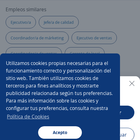
Empleos similares
Ejecutivo/a
Jefe/a de calidad
Coordinador/a de márketing
Ejecutivo de ventas
Coordinador/a de ventas
Gerente de local
Utilizamos cookies propias necesarias para el
Supervisor/a
Responsable de mantenimiento
funcionamiento correcto y personalización del
sitio web. También utilizamos cookies de
Asesor/a técnico comercial
Vendedora turisma
terceros para fines analíticos y mostrarte
publicidad relacionada según tus preferencias.
Buscar es más fácil en la app
Para más información sobre las cookies y
Vendedor comisionista
Jefe/a de producción
configurar tus preferencias, consulta nuestra
CT App
Abrir
Gerente operativo
Supervisor/a de producción
Política de Cookies
Gerente de recursos humanos
Acepto
Navegador
Continuar