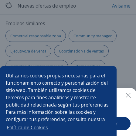
Nuevas ofertas de empleo
Avísame
Empleos similares
Comercial responsable zona
Community manager
Ejecutivo/a de venta
Coordinador/a de ventas
Gerentes de ventas comercial
Responsables
Utilizamos cookies propias necesarias para el
Sales executive
Supervisor/a de ventas
funcionamiento correcto y personalización del
sitio web. También utilizamos cookies de
Gerente de sucursal
Ejecutivos de ventas
terceros para fines analíticos y mostrarte
publicidad relacionada según tus preferencias.
Buscar es más fácil en la app
Para más información sobre las cookies y
Gerente comercial
Jefe comercial
configurar tus preferencias, consulta nuestra
CT App
Abrir
Ejecutivo/a de cuenta
Ejecutivo/a comercial
Política de Cookies