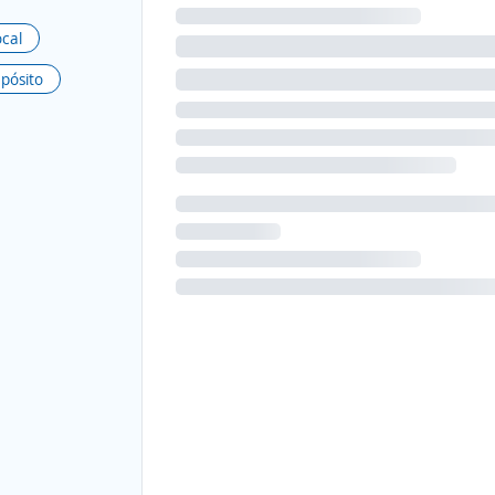
ocal
epósito