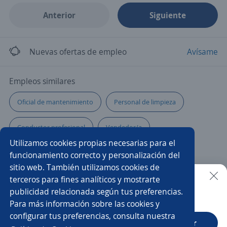
Anterior
Siguiente
Nuevas ofertas de empleo
Avísame
Empleos similares
Oficial de mantenimiento
Personal de limpieza
Conductor profesional
Vendedor/a
Utilizamos cookies propias necesarias para el
Operario/a de planta
Atención al cliente
funcionamiento correcto y personalización del
sitio web. También utilizamos cookies de
Responsables
Almacenista
terceros para fines analíticos y mostrarte
publicidad relacionada según tus preferencias.
Buscar es más fácil en la app
Para más información sobre las cookies y
Tecnico en refrigeración
Operario/a de mantenimiento
configurar tus preferencias, consulta nuestra
CT App
Abrir