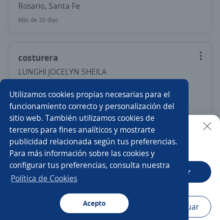
Rosario, Santa Fe
Más de 30 días
costurera
LUNGHI JOCELYN SHEILA
Rosario, Santa Fe
Utilizamos cookies propias necesarias para el
$ 500.000,00 (Mensual)
funcionamiento correcto y personalización del
sitio web. También utilizamos cookies de
Más de 30 días
terceros para fines analíticos y mostrarte
publicidad relacionada según tus preferencias.
Buscar es más fácil en la app
Para más información sobre las cookies y
Nuevas ofertas de empleo
Avísame
configurar tus preferencias, consulta nuestra
CT App
Abrir
Política de Cookies
Empleos similares
Maestranzas
Acepto
Navegador
Continuar