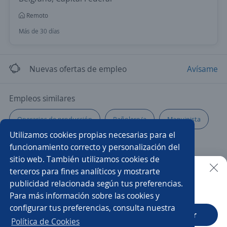
Remoto
Más de 30 días
Nuevas ofertas de empleo
Avísame
Empleos similares
Operarios de producción
Pañolero/a
Maquinista
Utilizamos cookies propias necesarias para el
Mecánico operador
Production manager
funcionamiento correcto y personalización del
sitio web. También utilizamos cookies de
Asistente de producción
Oficial albañil
terceros para fines analíticos y mostrarte
publicidad relacionada según tus preferencias.
Buscar es más fácil en la app
Para más información sobre las cookies y
Operarios/as
Impulsador/a
Jefe/a de personal
configurar tus preferencias, consulta nuestra
CT App
Abrir
Limpieza
Operario de producción
Operador/a
Política de Cookies