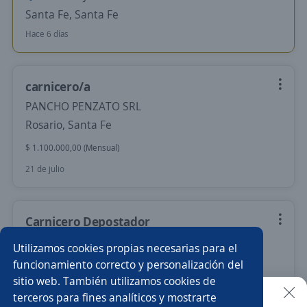
Santa Fe, Santa Fe
Hace 6 días
carnicero/a
PANCHO PENZATO SRL
Rosario, Santa Fe
$ 1.100.000,00 (Mensual)
21 de julio
Carnicero Depostador
Asorum
Utilizamos cookies propias necesarias para el
Rosario, Santa Fe
funcionamiento correcto y personalización del
sitio web. También utilizamos cookies de
14 de julio
terceros para fines analíticos y mostrarte