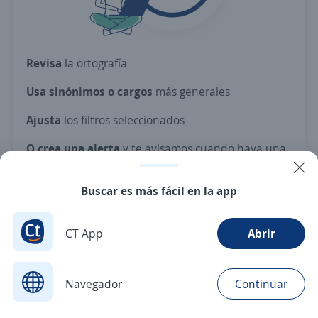
Revisa
la ortografía
Usa sinónimos o cargos
más generales
Ajusta
los filtros seleccionados
O crea una alerta
y te avisamos cuando haya una
vacante con tus criterios
Buscar es más fácil en la app
Nuevas ofertas de empleo
Avísame
CT App
Abrir
Navegador
Continuar
Buscar
Postulaciones
Avisos
Favoritos
Menú